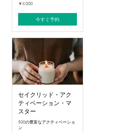
8,000
￥8,000
円
今すぐ予約
セイクリッド・アク
ティベーション・マ
スター
500の豊富なアクティベーショ
ン