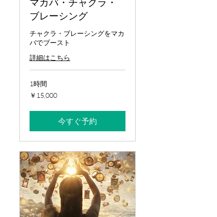
マカバ・チャクラ・
ブレーシング
チャクラ・ブレーシングをマカ
バでブースト
詳細はこちら
1時間
15,000
￥15,000
円
今すぐ予約