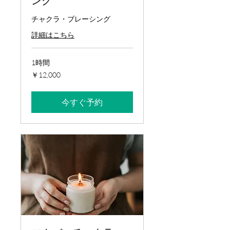
ング
チャクラ・ブレーシング
詳細はこちら
1時間
12,000
￥12,000
円
今すぐ予約