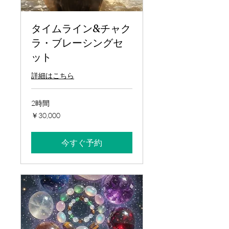
タイムライン&チャク
ラ・ブレーシングセ
ット
詳細はこちら
2時間
30,000
￥30,000
円
今すぐ予約