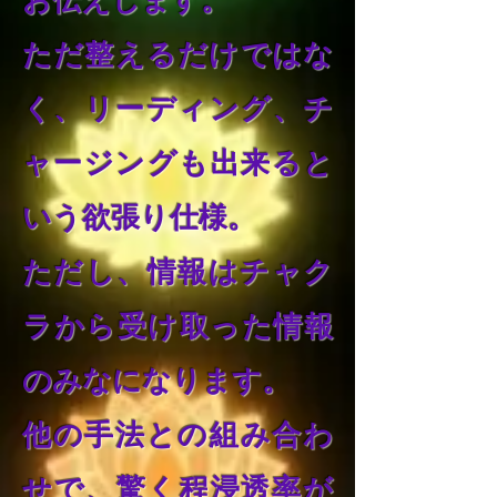
お伝えします。
ただ整えるだけではな
く、リーディング、チ
ャージングも出来ると
いう欲張り仕様。
ただし、情報はチャク
ラから受け取った情報
のみなになります。
他の手法との組み合わ
せで、驚く程浸透率が