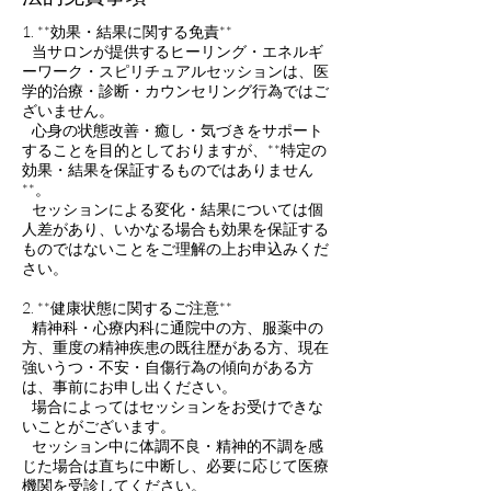
1. **効果・結果に関する免責**
当サロンが提供するヒーリング・エネルギ
ーワーク・スピリチュアルセッションは、医
学的治療・診断・カウンセリング行為ではご
ざいません。
心身の状態改善・癒し・気づきをサポート
することを目的としておりますが、**特定の
効果・結果を保証するものではありません
**。
セッションによる変化・結果については個
人差があり、いかなる場合も効果を保証する
ものではないことをご理解の上お申込みくだ
さい。
2. **健康状態に関するご注意**
精神科・心療内科に通院中の方、服薬中の
方、重度の精神疾患の既往歴がある方、現在
強いうつ・不安・自傷行為の傾向がある方
は、事前にお申し出ください。
場合によってはセッションをお受けできな
いことがございます。
セッション中に体調不良・精神的不調を感
じた場合は直ちに中断し、必要に応じて医療
機関を受診してください。