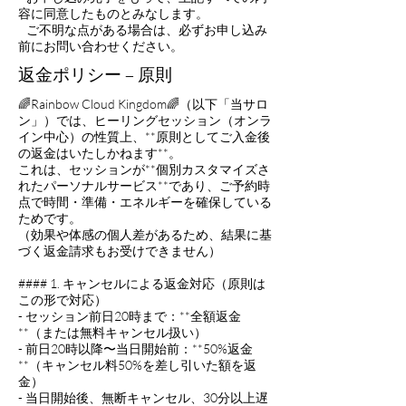
容に同意したものとみなします。
ご不明な点がある場合は、必ずお申し込み
前にお問い合わせください。
返金ポリシー – 原則
🌈Rainbow Cloud Kingdom🌈（以下「当サロ
ン」）では、ヒーリングセッション（オンラ
イン中心）の性質上、**原則としてご入金後
の返金はいたしかねます**。
これは、セッションが**個別カスタマイズさ
れたパーソナルサービス**であり、ご予約時
点で時間・準備・エネルギーを確保している
ためです。
（効果や体感の個人差があるため、結果に基
づく返金請求もお受けできません）
#### 1. キャンセルによる返金対応（原則は
この形で対応）
- セッション前日20時まで：**全額返金
**（または無料キャンセル扱い）
- 前日20時以降〜当日開始前：**50%返金
**（キャンセル料50%を差し引いた額を返
金）
- 当日開始後、無断キャンセル、30分以上遅