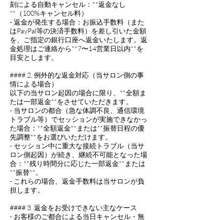
刻による自動キャンセル：**返金なし
**（100%キャンセル料）
- 返金が発生する場合：お振込手数料（また
はPayPal等の決済手数料）を差し引いた金額
を、ご指定の銀行口座へ返金いたします。返
金処理はご連絡から**7〜14営業日以内**を
目安とします。
#### 2. 例外的な返金対応（当サロン側の事
情による場合）
以下の当サロン起因の場合に限り、**全額ま
たは一部返金**をさせていただきます。
- 当サロンの都合（急な体調不良、通信環境
トラブル等）でセッションが実施できなかっ
た場合：**全額返金**または**振替日程の優
先調整**をお選びいただけます。
- セッション中に重大な接続トラブル（当サ
ロン側起因）が続き、継続不可能となった場
合：**残り時間分に応じた一部返金**または
**振替**。
- これらの場合、返金手数料は当サロンが負
担します。
#### 3. 返金をお受けできない主なケース
- お客様のご都合による当日キャンセル・無