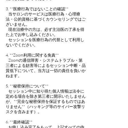
3. **医療行為ではないことの確認**
当サロンのサービスは医療行為・心理療
法・公的資格に基づくカウンセリングではご
ざいません。
現在治療中の方は、必ず主治医の了承を得
た上でお申し込みください。
セッションを医療行為の代替として利用し
ないでください。
4. **Zoom利用に関する免責**
Zoomの通信障害・システムトラブル・第
三者による妨害等によるセッション中断・品
質低下について、当方は一切の責任を負いか
ねます。
5. **秘密保持について**
セッション中に知り得た個人情報は法令に
定める場合を除き第三者に開示いたしません
が、**完全な秘密保持を保証するものではあ
りません**（ハッキング等のサイバー攻撃リ
スクを含みます）。
6. **最終確認**
お申し込み完了をもって、上記すべての内