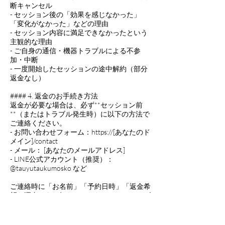
断キャンセル
- セッション後の「効果を感じなかった」
「変化がなかった」などの理由
- セッション内容に満足できなかったという
主観的な理由
- ご自身の通信・機器トラブルによる不参
加・中断
- 一度開始したセッションの途中解約（部分
返金なし）
#### 4. 返金のお手続き方法
返金が必要な場合は、必ず**セッション前
**（またはトラブル発生時）に以下の方法で
ご連絡ください。
- お問い合わせフォーム：https://[あなたのド
メイン]/contact
- メール： [あなたのメールアドレス]
- LINE公式アカウント（推奨）：
@tauyutaukumosko など
ご連絡時に「お名前」「予約日時」「返金希
望の理由」をお知らせいただけるとスムーズ
です。
ご連絡のない場合や、後日のご連絡は対応い
たしかねる場合がありますので、ご注意くだ