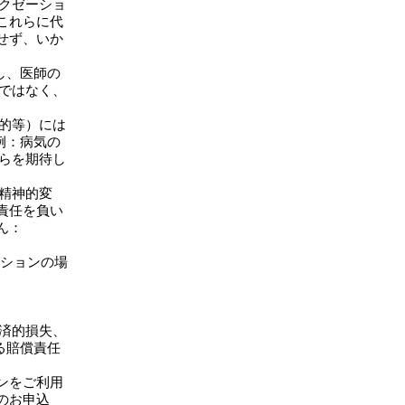
ラクゼーショ
これらに代
せず、いか
し、医師の
ではなく、
命的等）には
例：病気の
らを期待し
・精神的変
責任を負い
せん：
ッションの場
経済的損失、
る賠償責任
ョンをご利用
のお申込