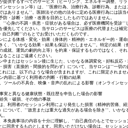
ロンが提供するすべてのサービス（ヒーリング、エネルギー調整、リ
インセッション等）は、**医療行為、治療行為、診断行為、または
ではありません**。医師法その他の法令に定める医療行為には該当
予防・診断・治療・改善を目的としたものではありません。
者は、**心身の不調・疾患・症状がある場合は、必ず医療機関を受診**
を優先してください。当サロンのサービスは医療の代替または補完
任・自己判断**のもとでお受けいただくものです。
ションによる体感・変化・効果（身体的・精神的・エネルギー的・運
きく、**いかなる効果・結果も保証いたしません**。特定の結果（
の成就、運気の劇的向上等）を約束・保証するものではなく、それ
なることはご遠慮ください。
ション中またはセッション後に生じた、いかなる体調変化・好転反応
・損害（直接的・間接的を問わず）について、当サロンは**一切の
。これには、以下のような場合が含まれますが、これに限定されま
ョン内容に基づく利用者の判断・行動の結果
害、ツールの不具合、映像・音声の乱れによる影響（オンラインセ
が事実と異なる健康状態・既往歴を申告した場合の影響
の紛失・破損、その他の事故
ロンは、利用者のセッション利用により発生した損害（精神的苦痛、
）について、**故意または重大な過失がある場合を除き**、いかな
せん。
者は、本免責事項の内容を十分に理解し、**自己責任のもとでセッシ
ことに同意するものとします。同意いただけない場合は、セッション