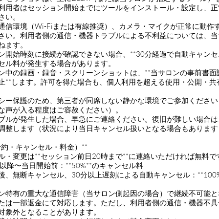
利用者はセッション開始までにツールをインストール・設定し、正
さい。
した通信環境（Wi-Fiまたは有線推奨）、カメラ・マイクが正常に動作
さい。利用者側の通信・機器トラブルによる不利益については、当
ねます。
ション開始時刻に接続が確認できない場合、**30分経過で自動キャンセ
セル料が発生する場合があります。
ション中の録画・録音・スクリーンショットは、**当サロンの事前書
止**します。許可を得た場合も、個人利用を超える使用・公開・共
イバシー保護のため、第三者が同席しない静かな環境でご参加くださ
な声が入る程度はご容赦ください）。
トラブルが発生した場合、早急にご連絡ください。復旧が難しい場合
調整します（状況により当日キャンセル扱いとなる場合もあります
（予約・キャンセル・料金）**
ンセル・変更は**セッション前日20時まで**に連絡いただければ無料
0時以降〜当日開始前：**50%**のキャンセル料
始後、無断キャンセル、30分以上遅刻による自動キャンセル：**100%
ライン特有の重大な通信障害（当サロン側起因の場合）で継続不可能
たは一部返金にて対応します。ただし、利用者側の通信・機器不具
対象外となることがあります。