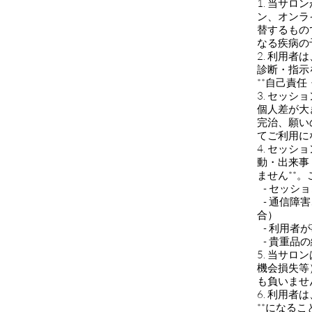
1. 当サ
ン、オンラ
替するもの
なる疾病の
2. 利用
診断・指示
**自己責
3. セッ
個人差が大
完治、願い
てご利用に
4. セッ
動・出来事
ません**
- セッシ
- 通信障
合）
- 利用者
- 貴重品
5. 当サ
機会損失等
も負いま
6. 利用
**になる