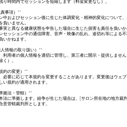
時は残り時間内でセッションを短縮します（料金変更なし）。
免責事項）**
ション中およびセッション後に生じた体調変化・精神的変化について
を負いません。
者が事実と異なる健康状態を申告した場合に生じた損害も責任を負い
ラインセッション中の通信障害、音声・映像の乱れ、途切れ等による
負いかねます。
個人情報の取り扱い）**
、利用者の個人情報を適切に管理し、第三者に開示・提供しません
除く）。
（規約の変更）**
、必要に応じて本規約を変更することがあります。変更後はウェブ
しい規約が適用されます。
（準拠法・管轄）**
本法に準拠します。紛争が生じた場合は、[サロン所在地の地方裁判
合意管轄裁判所とします。