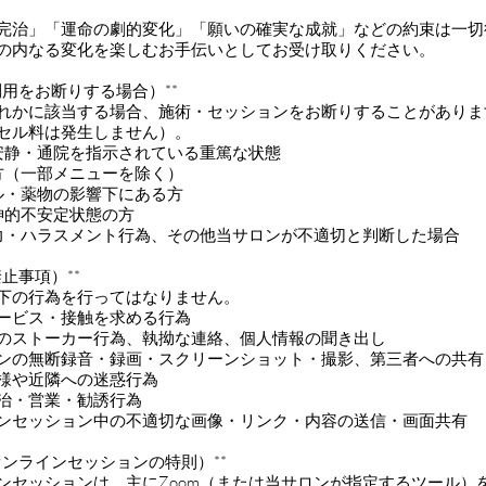
気の完治」「運命の劇的変化」「願いの確実な成就」などの約束は一
の内なる変化を楽しむお手伝いとしてお受け取りください。
利用をお断りする場合）**
れかに該当する場合、施術・セッションをお断りすることがありま
セル料は発生しません）。
ら安静・通院を指示されている重篤な状態
の方（一部メニューを除く）
ール・薬物の影響下にある方
精神的不安定状態の方
暴力・ハラスメント行為、その他当サロンが不適切と判断した場合
禁止事項）**
下の行為を行ってはなりません。
なサービス・接触を求める行為
者へのストーカー行為、執拗な連絡、個人情報の聞き出し
ションの無断録音・録画・スクリーンショット・撮影、第三者への共
お客様や近隣への迷惑行為
・政治・営業・勧誘行為
ラインセッション中の不適切な画像・リンク・内容の送信・画面共有
（オンラインセッションの特則）**
ラインセッションは、主にZoom（または当サロンが指定するツール）