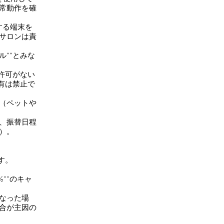
常動作を確
する端末を
サロンは責
ル**とみな
面許可がない
有は禁止で
い（ペットや
は、振替日程
）。
です。
**のキャ
となった場
合が主因の