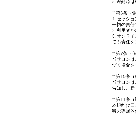
5. 遅刻
**第8条（
1. セッ
一切の責任
2. 利用
3. オン
ても責任を
**第9条（
当サロンは
づく場合を
**第10条
当サロンは
告知し、新
**第11条
本規約は日
審の専属的