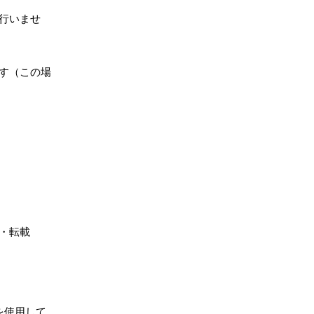
切行いませ
す（この場
有・転載
を使用して