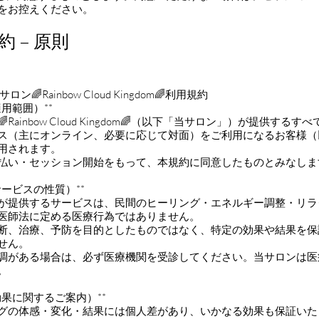
をお控えください。
 – 原則
ン🌈Rainbow Cloud Kingdom🌈利用規約
適用範囲）**
Rainbow Cloud Kingdom🌈（以下「当サロン」）が提供するす
ス（主にオンライン、必要に応じて対面）をご利用になるお客様（
用されます。
払い・セッション開始をもって、本規約に同意したものとみなしま
サービスの性質）**
ロンが提供するサービスは、民間のヒーリング・エネルギー調整・リ
医師法に定める医療行為ではありません。
の診断、治療、予防を目的としたものではなく、特定の効果や結果を
せん。
に不調がある場合は、必ず医療機関を受診してください。当サロンは
。
効果に関するご案内）**
リングの体感・変化・結果には個人差があり、いかなる効果も保証い