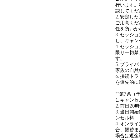
行います。
認してくだ
2. 安定
ご用意くだ
任を負いか
3. セッ
し、キャン
4. セッ
限り一切禁
す。
5. プラ
家族の自然
6. 接続
を優先的に
**第7条
1. キャ
2. 前日2
3. 当日開
ンセル料
4. オン
合、振替ま
場合は返金