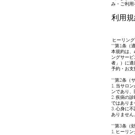
み・ご利用
利用規約
ヒーリングサロ
**第1条（
本規約は、
ングサービ
者」）に適
予約・お支
**第2条（
1. 当サ
ンであり、
2. 疾病
ではありま
3. 心身
ありません
**第3条（
1. ヒー