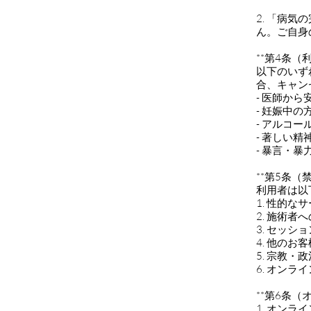
2. 「病
ん。ご自身
**第4条（
以下のいず
合、キャン
- 医師か
- 妊娠中
- アルコ
- 著しい
- 暴言・
**第5条（
利用者は以
1. 性的
2. 施術
3. セッ
4. 他の
5. 宗教
6. オン
**第6条
1. オン