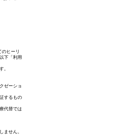
べてのヒーリ
以下「利用
す。
ラクゼーショ
保証するもの
医療代替では
たしません。