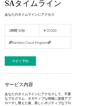
SAタイムライン
あなたのタイムラインにアクセス
20,000
円
1時間 30分
1
￥20,000
時
3
🌈Rainbow Cloud Kingdom🌈
0
分
今すぐ予約
サービス内容
あなたのタイムラインにアクセスして、不要
なプログラム、ネガティブな情報に直接アプ
ローチし整えた後、新しいポジティブなプロ